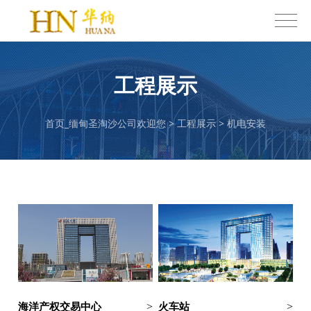
工程展示
首页_缅甸圣淘沙公司欢迎您
>
工程展示
>
机电安装
海洋产权交易中心
火车站
>
>