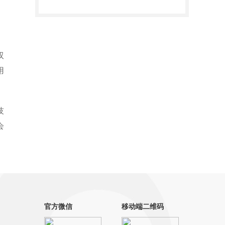
双
用
。
技
会
官方微信
移动端二维码